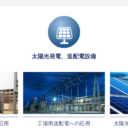
太陽光発電、送配電設備
応用
工場用送配電への応用
太陽