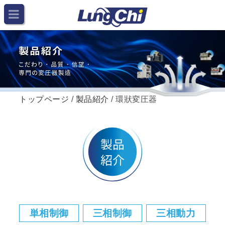
トップページ
/
製品紹介
/ 環狀変圧器
単相制御
三相制御
三相動力